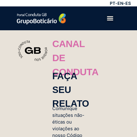
PT
-
EN
-
ES
CANAL
DE
CONDUTA
FAÇA
SEU
RELATO
Comunique
situações não-
éticas ou
violações ao
nosso Código